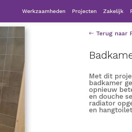
Werkzaamheden
Projecten
Zakelijk
Terug naar 
Badkamer
Met dit proj
badkamer ge
opnieuw bete
en douche se
radiator op
en hangtoilet