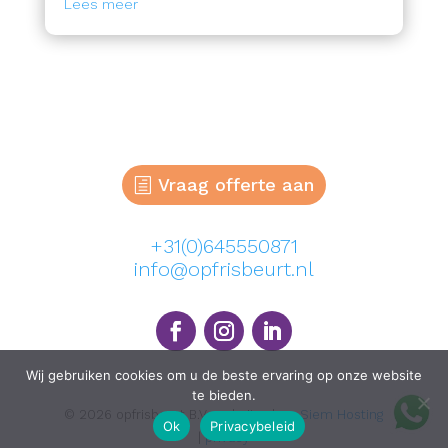
Lees meer
Vraag offerte aan
+31(0)645550871
info@opfrisbeurt.nl
Wij gebruiken cookies om u de beste ervaring op onze website
te bieden.
© 2026 opfrisbeurt B.V. website door
Siem Hosting
Ok
Privacybeleid
|
privacy